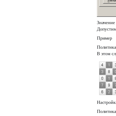
Значение 
Допустим
Пример
Политик
В этом сл
Настройк
Политик