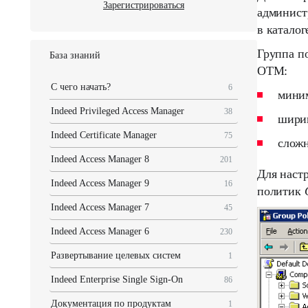
Зарегистрироваться
админист
в каталог
Группа п
База знаний
OTM:
С чего начать?
6
мини
Indeed Privileged Access Manager
38
шири
Indeed Certificate Manager
75
слож
Indeed Access Manager 8
201
Для наст
Indeed Access Manager 9
16
политик
Indeed Access Manager 7
45
Indeed Access Manager 6
230
Развертывание целевых систем
1
Indeed Enterprise Single Sign-On
86
Документация по продуктам
1