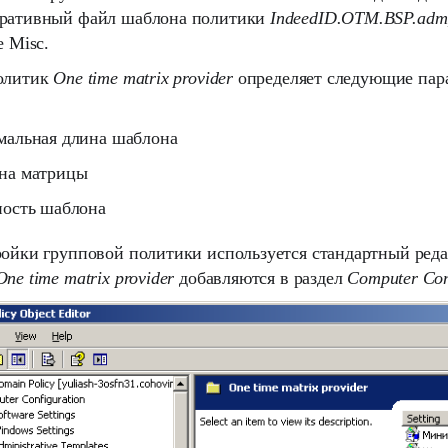
ративный файл шаблона политики
IndeedID.OTM.BSP.adm
е Misc.
олитик
One time matrix provider
определяет следующие пар
мальная длина шаблона
на матрицы
ность шаблона
ройки групповой политики используется стандартный ред
One time matrix provider
добавляются в раздел
Computer Con