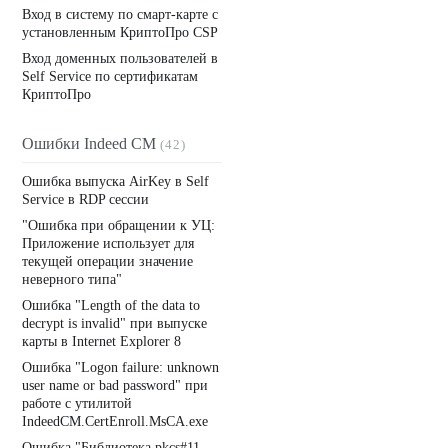
Вход в систему по смарт-карте с
установленным КриптоПро CSP
Вход доменных пользователей в
Self Service по сертификатам
КриптоПро
Ошибки Indeed CM
(42)
Ошибка выпуска AirKey в Self
Service в RDP сесcии
"Ошибка при обращении к УЦ:
Приложение использует для
текущей операции значение
неверного типа"
Ошибка "Length of the data to
decrypt is invalid" при выпуске
карты в Internet Explorer 8
Ошибка "Logon failure: unknown
user name or bad password" при
работе с утилитой
IndeedCM.CertEnroll.MsCA.exe
Ошибка "Библиотека pkcs#11