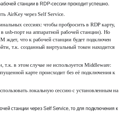
 рабочей станции в RDP-сессии проходит успешно.
 AirKey через Self Service.
минальных сессиях: чтобы пробросить в RDP карту,
 в usb-порт на аппаратной рабочей станции). Но
СМ ждет, что к рабочей станции будет подключен
йти, т.к. созданный виртуальный токен находится
 т.к. в этом случае не используется Middleware:
ыпущенной карте происходит без её подключения к
 использовать локальную сессию с установленным на
чей станции через Self Service, то для подключения к