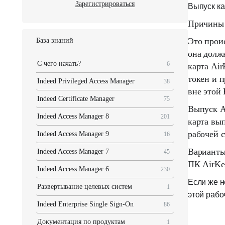
Зарегистрироваться
Выпуск ка
Причины 
Это проис
База знаний
она должн
С чего начать?
6
карта Air
токен и 
Indeed Privileged Access Manager
38
вне этой
Indeed Certificate Manager
75
Выпуск Ai
Indeed Access Manager 8
201
карта вы
рабочей 
Indeed Access Manager 9
16
Варианты
Indeed Access Manager 7
45
ПК AirKe
Indeed Access Manager 6
230
Если же н
Развертывание целевых систем
1
этой рабо
Indeed Enterprise Single Sign-On
86
Документация по продуктам
1