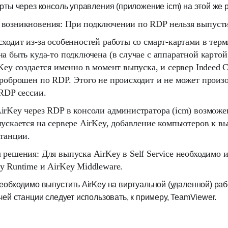
рты через консоль управления (приложение icm) на этой же
возникновения:
При подключении по RDP нельзя выпустить
ходит из-за особенностей работы со смарт-картами в тер
а быть куда-то подключена (в случае с аппаратной картой
Key создается именно в момент выпуска, и сервер Indeed 
проброшен по RDP. Этого не происходит и не может произо
 RDP сессии.
rKey через RDP в консоли администратора (icm) возможен,
пускается на сервере AirKey, добавление компьютеров к в
станции.
 решения:
Для выпуска AirKey в Self Service необходимо
y Runtime и AirKey Middleware.
еобходимо выпустить AirKey на виртуальной (удаленной) рабо
чей станции следует использовать, к примеру, TeamViewer.