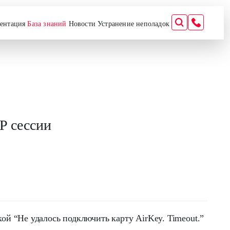
ентация
База знаний
Новости
Устранение неполадок
P сесcии
бкой
“Не удалось подключить карту AirKey. Timeout.”