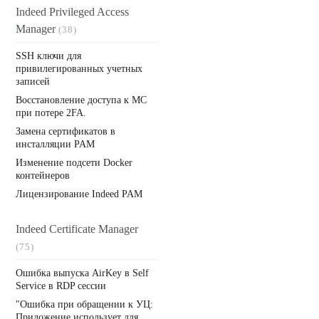
Indeed Privileged Access
Manager
(38)
SSH ключи для
привилегированных учетных
записей
Восстановление доступа к MC
при потере 2FA.
Замена сертификатов в
инсталляции PAM
Изменение подсети Docker
контейнеров
Лицензирование Indeed PAM
Indeed Certificate Manager
(75)
Ошибка выпуска AirKey в Self
Service в RDP сесcии
"Ошибка при обращении к УЦ:
Приложение использует для