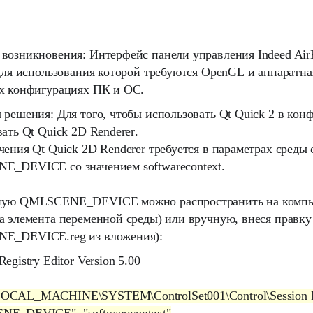
возникновения:
Интерфейс панели управления
Indeed Air
для использования которой требуются
OpenGL
и аппаратна
х конфигурациях ПК и ОС.
 решения:
Для того, чтобы использовать
Qt Quick 2
в конф
вать
Qt Quick 2D Renderer
.
ючения
Qt Quick 2D Renderer
требуется в параметрах среды
NE_DEVICE
со значением
softwarecontext
.
ную
QMLSCENE_DEVICE
можно распространить на компь
а элемента переменной среды
) или вручную, внеся правку
E_DEVICE.reg
из вложения):
egistry Editor Version 5.00
CAL_MACHINE\SYSTEM\ControlSet001\Control\Session M