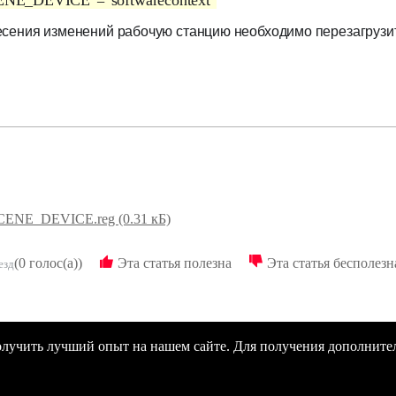
E_DEVICE"="softwarecontext"
сения изменений рабочую станцию необходимо перезагрузит
NE_DEVICE.reg (0.31 кБ)
(0 голос(а))
Эта статья полезна
Эта статья бесполезн
олучить лучший опыт на нашем сайте. Для получения дополните
Новости
Документация
Контакты