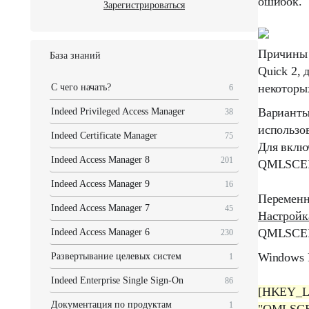
ошибок.
Зарегистрироваться
Причины 
База знаний
Quick 2
, 
некоторы
С чего начать?
6
Варианты
Indeed Privileged Access Manager
38
использо
Indeed Certificate Manager
75
Для вкл
Indeed Access Manager 8
201
QMLSCE
Indeed Access Manager 9
16
Перемен
Indeed Access Manager 7
45
Настройк
QMLSCEN
Indeed Access Manager 6
230
Windows R
Развертывание целевых систем
1
Indeed Enterprise Single Sign-On
86
[HKEY_LO
Документация по продуктам
1