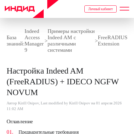
Личный кабинет
Indeed
Примеры настройки
База
Access
Indeed AM с
FreeRADIUS
>
>
знаний:
Manager
различными
Extension
9
системами
Настройка Indeed AM
(FreeRADIUS) + IDECO NGFW
NOVUM
Автор Kirill Osipov, Last modified by Kirill Osipov на 01 апреля 2026
11:02 AM
Оглавление
Предварительные требования