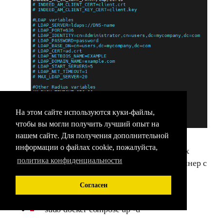
На этом сайте используются куки-файлы,
чтобы вы могли получить лучший опыт на
нашем сайте. Для получения дополнительной
информации о файлах cookie, пожалуйста,
После редактирования конфигурационных
политика конфиденциальности
файлов, необходимо перезапустить контейнер с
freeradius.
Согласен
sudo docker compose down
sudo docker compose up -d