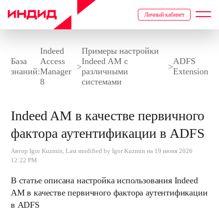
Личный кабинет
Indeed
Примеры настройки
База
Access
Indeed AM с
ADFS
>
>
знаний:
Manager
различными
Extension
8
системами
Indeed AM в качестве первичного
фактора аутентификации в ADFS
Автор Igor Kuzmin, Last modified by Igor Kuzmin на 19 июня 2026
12:22 PM
В статье описана настройка использования
Indeed
AM
в качестве первичного фактора аутентификации
в ADFS