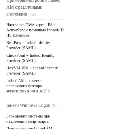
Примеры настройки Indeed
AM с различными
системами
(42)
Настройка OWA через 1FA в
ActiveSync с помощью Indeed-ID
IIS Extension
BearPass + Indeed Identity
Provider (SAML)
CheckPoint + Indeed Identity
Provider (SAML)
HostVM VDI + Indeed Identity
Provider (SAML)
Indeed AM в качестве
первичного фактора
аутентификации в ADFS
Indeed Windows Logon
(5)
Блокировку системы при
извлечении смарт-карты
Использование Indeed AM