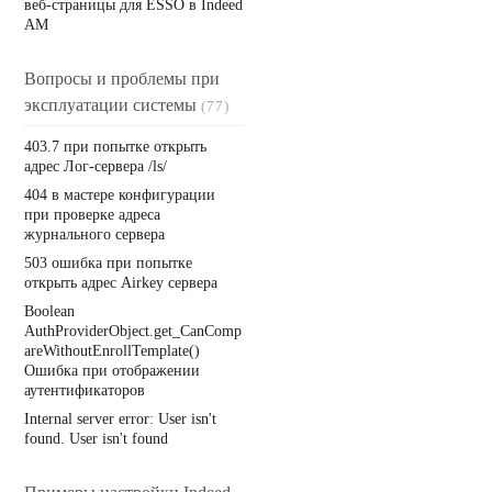
веб-страницы для ESSO в Indeed
AM
Вопросы и проблемы при
эксплуатации системы
(77)
403.7 при попытке открыть
адрес Лог-сервера /ls/
404 в мастере конфигурации
при проверке адреса
журнального сервера
503 ошибка при попытке
открыть адрес Airkey сервера
Boolean
AuthProviderObject.get_CanComp
areWithoutEnrollTemplate()
Ошибка при отображении
аутентификаторов
Internal server error: User isn't
found. User isn't found