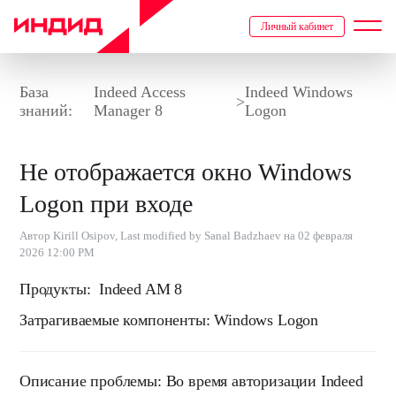
Личный кабинет
База
Indeed Access
Indeed Windows
>
знаний:
Manager 8
Logon
Не отображается окно Windows
Logon при входе
Автор Kirill Osipov, Last modified by Sanal Badzhaev на 02 февраля
2026 12:00 PM
Продукты:
Indeed AM 8
Затрагиваемые компоненты:
Windows Logon
Описание проблемы:
Во время авторизации Indeed