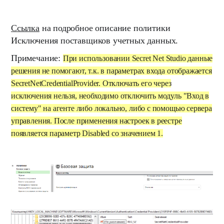
Ссылка
на подробное описание политики
Исключения поставщиков учетных данных.
Примечание:
При использовании Secret Net Studio данные
решения не помогают, т.к. в параметрах входа отображается
SecretNetCredentialProvider. Отключать его через
исключения нельзя, необходимо отключить модуль "Вход в
систему" на агенте либо локально, либо с помощью сервера
управления. После применения настроек в реестре
появляется параметр Disabled со значением 1.