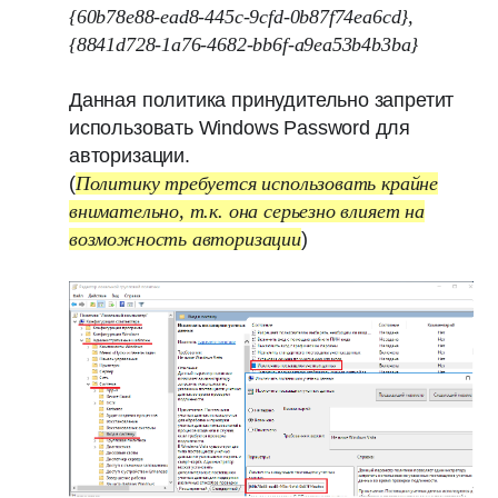
{60b78e88-ead8-445c-9cfd-0b87f74ea6cd},
{8841d728-1a76-4682-bb6f-a9ea53b4b3ba}
Данная политика принудительно запретит
использовать Windows Password для
авторизации.
(
Политику требуется использовать крайне
внимательно, т.к. она серьезно влияет на
возможность авторизации
)