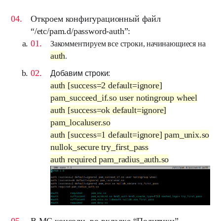
Откроем конфигурационный файл
“
/etc/pam.d/password-auth
”:
Закомментируем все строки, начинающиеся на
auth
.
Добавим строки:
auth [success=2 default=ignore]
pam_succeed_if.so user notingroup wheel
auth [success=ok default=ignore]
pam_localuser.so
auth [success=1 default=ignore] pam_unix.so
nullok_secure try_first_pass
auth required pam_radius_auth.so
В
MC
консоли, во вкладке “
Политики
”,