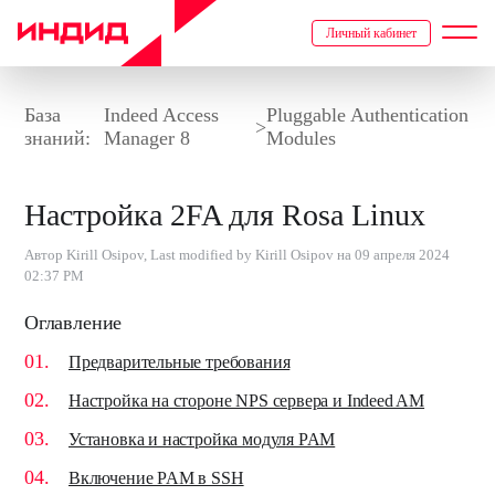
Личный кабинет
База
Indeed Access
Pluggable Authentication
>
знаний:
Manager 8
Modules
Настройка 2FA для Rosa Linux
Автор Kirill Osipov, Last modified by Kirill Osipov на 09 апреля 2024
02:37 PM
Оглавление
Предварительные требования
Настройка на стороне NPS сервера и Indeed AM
Установка и настройка модуля PAM
Включение PAM в SSH