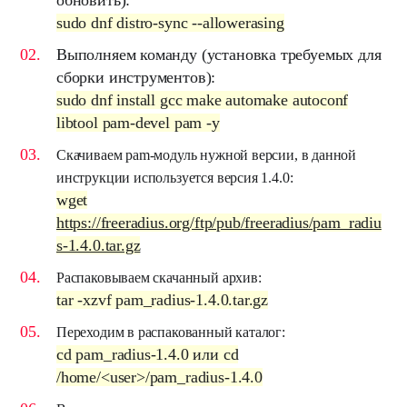
обновить):
sudo dnf distro-sync --allowerasing
Выполняем команду (установка требуемых для
сборки инструментов):
sudo dnf install gcc make automake autoconf
libtool pam-devel pam -y
Скачиваем pam-модуль нужной версии, в данной
инструкции используется версия 1.4.0:
wget
https://freeradius.org/ftp/pub/freeradius/pam_radiu
s-1.4.0.tar.gz
Распаковываем скачанный архив:
tar -xzvf pam_radius-1.4.0.tar.gz
Переходим в распакованный каталог:
cd pam_radius-1.4.0 или cd
/home/<user>/pam_radius-1.4.0