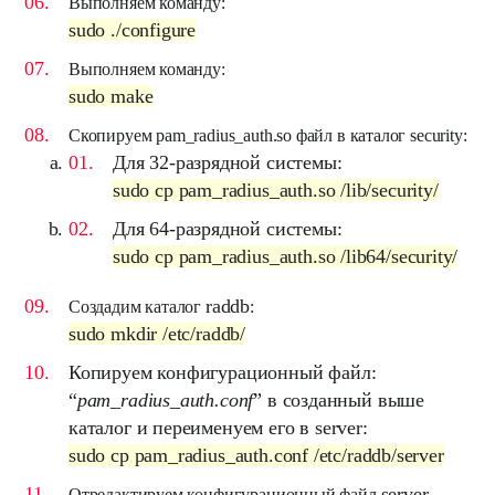
Выполняем команду:
sudo ./configure
Выполняем команду:
sudo make
Скопируем pam_radius_auth.so файл в каталог security:
Для
32-разрядной
системы:
sudo cp pam_radius_auth.so /lib/security/
Для
64-разрядной
системы:
sudo cp pam_radius_auth.so /lib64/security/
raddb
Создадим каталог
:
sudo mkdir /etc/raddb/
Копируем конфигурационный файл:
“
pam_radius_auth.conf
” в созданный выше
каталог и переименуем его в server:
sudo cp pam_radius_auth.conf /etc/raddb/server
server
Отредактируем конфигурационный файл
,