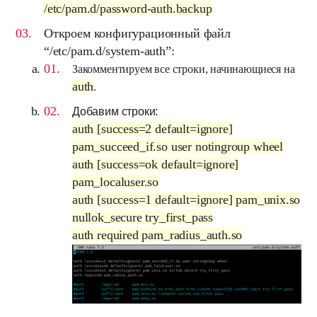
/etc/pam.d/password-auth.backup
Откроем конфигурационный файл
“
/etc/pam.d/system-auth
”:
Закомментируем все строки, начинающиеся на
auth
.
Добавим строки:
auth [success=2 default=ignore]
pam_succeed_if.so user notingroup wheel
auth [success=ok default=ignore]
pam_localuser.so
auth [success=1 default=ignore] pam_unix.so
nullok_secure try_first_pass
auth required pam_radius_auth.so