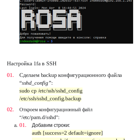
Настройка 1fa в SSH
Сделаем backup конфигурационного файла
“
sshd_config
”
:
sudo cp /etc/ssh/sshd_config
/etc/ssh/sshd_config.backup
Откроем конфигурационный файл
/etc/pam.d/sshd
“
”:
Добавим строки:
auth [success=2 default=ignore]