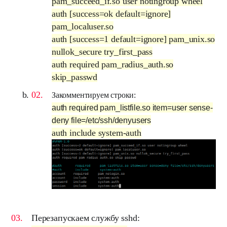
pam_succeed_if.so user notingroup wheel
auth [success=ok default=ignore]
pam_localuser.so
auth [success=1 default=ignore] pam_unix.so
nullok_secure try_first_pass
auth required pam_radius_auth.so
skip_passwd
Закомментируем строки:
auth required pam_listfile.so item=user sense-
deny file=/etc/ssh/denyusers
auth include system-auth
Перезапускаем службу sshd: