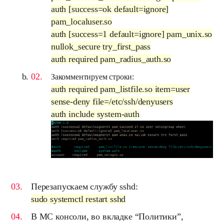
auth [success=ok default=ignore]
pam_localuser.so
auth [success=1 default=ignore] pam_unix.so
nullok_secure try_first_pass
auth required pam_radius_auth.so
Закомментируем строки:
auth required pam_listfile.so item=user
sense-deny file=/etc/ssh/denyusers
auth include system-auth
Перезапускаем службу sshd:
sudo systemctl restart sshd
В
MC
консоли, во вкладке “
Политики
”,