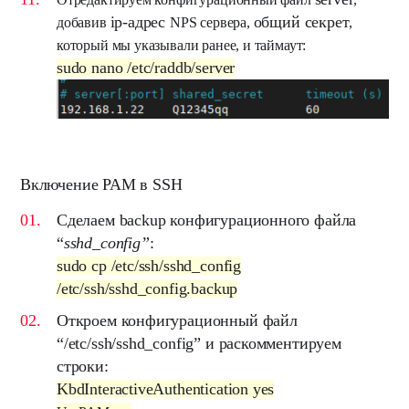
ip-адрес
общий секрет
добавив
NPS сервера,
,
который мы указывали ранее, и таймаут:
sudo nano /etc/raddb/server
Включение PAM в SSH
Сделаем backup конфигурационного файла
“
sshd_config
”
:
sudo cp /etc/ssh/sshd_config
/etc/ssh/sshd_config.backup
Откроем конфигурационный файл
“
/etc/ssh/sshd_config”
и раскомментируем
строки:
KbdInteractiveAuthentication yes