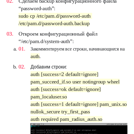
Сделаем backup конфигурационного файла
“
password-auth
”:
sudo cp /etc/pam.d/password-auth
/etc/pam.d/password-auth.backup
Откроем конфигурационный файл
“
/etc/pam.d/system-auth
”:
Закомментируем все строки, начинающиеся на
auth
.
Добавим строки:
auth [success=2 default=ignore]
pam_succeed_if.so user notingroup wheel
auth [success=ok default=ignore]
pam_localuser.so
auth [success=1 default=ignore] pam_unix.so
nullok_secure try_first_pass
auth required pam_radius_auth.so