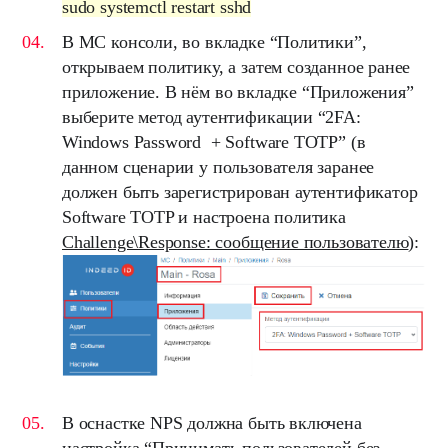
sudo systemctl restart sshd
В
MC
консоли, во вкладке “
Политики
”,
открываем политику, а затем созданное ранее
приложение. В нём во вкладке “
Приложения
”
выберите метод аутентификации “
2FA:
Windows Password + Software TOTP
” (в
данном сценарии у пользователя заранее
должен быть зарегистрирован аутентификатор
Software TOTP
и настроена политика
Challenge\Response: сообщение пользователю
):
В оснастке
NPS
должна быть включена
настройка “
Принимать пользователей без