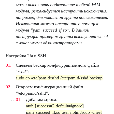
могли выполнять подключение в обход PAM
модуля, рекомендуется настроить исключения,
например, для локальной группы пользователей.
Исключения можно настроить с помощью
модуля “
pam_succeed_if.so
”. В данной
инструкции примером группы выступает wheel
с локальными администраторами
Настройка 2fa в SSH
Сделаем backup конфигурационного файла
“
sshd
”
:
sudo cp /etc/pam.d/sshd /etc/pam.d/sshd.backup
Откроем конфигурационный файл
“
/etc/pam.d/sshd
”:
Добавим строки:
auth [success=2 default=ignore]
pam_succeed_if.so user notingroup wheel