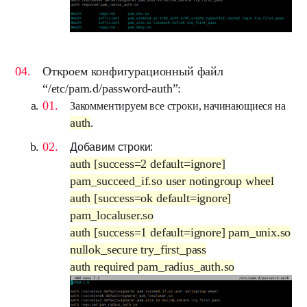
Откроем конфигурационный файл
“
/etc/pam.d/password-auth
”:
Закомментируем все строки, начинающиеся на
auth
.
Добавим строки:
auth [success=2 default=ignore]
pam_succeed_if.so user notingroup wheel
auth [success=ok default=ignore]
pam_localuser.so
auth [success=1 default=ignore] pam_unix.so
nullok_secure try_first_pass
auth required pam_radius_auth.so