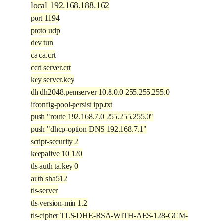
local 192.168.188.162
port 1194
proto udp
dev tun
ca ca.crt
cert server.crt
key server.key
dh dh2048.pemserver 10.8.0.0 255.255.255.0
ifconfig-pool-persist ipp.txt
push "route 192.168.7.0 255.255.255.0"
push "dhcp-option DNS 192.168.7.1"
script-security 2
keepalive 10 120
tls-auth ta.key 0
auth sha512
tls-server
tls-version-min 1.2
tls-cipher TLS-DHE-RSA-WITH-AES-128-GCM-