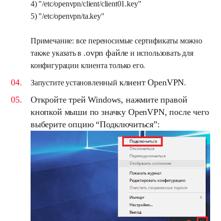
4) "/etc/openvpn/client/client01.key"
5) "/etc/openvpn/ta.key"
Примечание: все переносимые сертификаты можно
.ovpn файле
также указать в
и использовать для
конфигурации клиента только его.
клиент OpenVPN
Запустите установленный
.
Откройте
трей Windows
, нажмите правой
кнопкой мыши по значку OpenVPN, после чего
выберите опцию “
Подключиться
”: