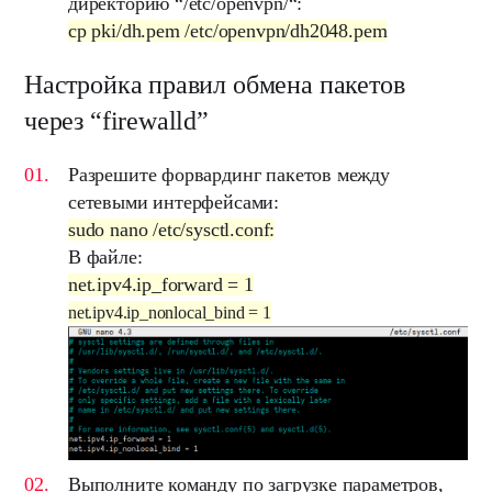
директорию “
/etc/openvpn/
“:
cp pki/dh.pem /etc/openvpn/dh2048.pem
Настройка правил обмена пакетов
через “firewalld”
Разрешите форвардинг пакетов между
сетевыми интерфейсами:
sudo nano /etc/sysctl.conf:
В файле:
net.ipv4.ip_forward = 1
net.ipv4.ip_nonlocal_bind = 1
Выполните команду по загрузке параметров,