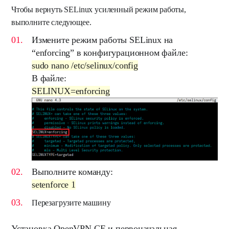
Чтобы вернуть SELinux усиленный режим работы,
выполните следующее.
Измените режим работы
SELinux
на
“
enforcing
” в конфигурационном файле:
sudo nano /etc/selinux/config
В файле:
SELINUX=enforcing
Выполните команду:
setenforce 1
Перезагрузите машину
Установка OpenVPN CE и первоначальная