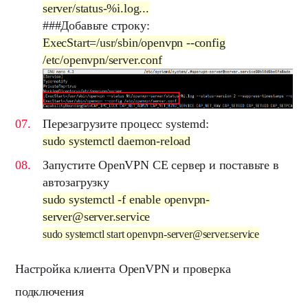
server/status-%i.log...
###Добавьте строку:
ExecStart=/usr/sbin/openvpn --config
/etc/openvpn/server.conf
Перезагрузите процесс
systemd
:
sudo systemctl daemon-reload
Запустите
OpenVPN CE сервер
и поставьте в
автозагрузку
sudo systemctl -f enable openvpn-
server@server.service
sudo systemctl start openvpn-server@server.service
Настройка клиента OpenVPN и проверка
подключения