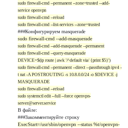
sudo firewall-cmd --permanent --zone=trusted --add-
service openvpn
sudo firewall-cmd --reload
sudo firewall-cmd --list-services --zone=trusted
###Конфигурируем masquerade
sudo firewall-cmd --add-masquerade
sudo firewall-cmd --add-masquerade --permanent
sudo firewall-cmd --query-masquerade
DEVICE=$(ip route | awk '/^default via/ {print $5}')
sudo firewall-cmd --permanent --direct --passthrough ipv4 -
t nat -A POSTROUTING -s 10.8.0.0/24 -o $DEVICE -j
MASQUERADE
sudo firewall-cmd --reload
sudo systemctl edit --full --force openvpn-
server@server.service
В файле:
###Закомментируйте строку
ExecStart=/usr/sbin/openvpn --status %t/openvpn-