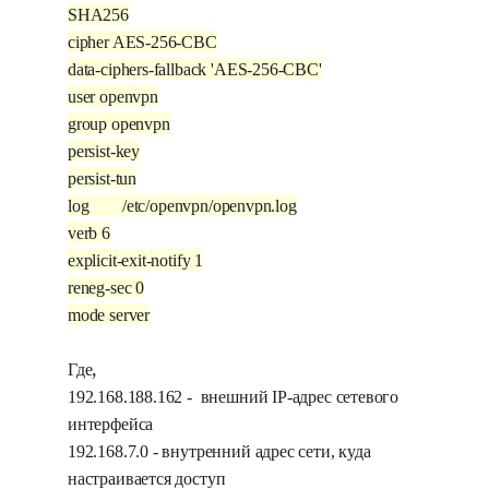
SHA256
cipher AES-256-CBC
data-ciphers-fallback 'AES-256-CBC'
user openvpn
group openvpn
persist-key
persist-tun
log /etc/openvpn/openvpn.log
verb 6
explicit-exit-notify 1
reneg-sec 0
mode server
,
Где
192.168.188.162 -
внешний IP-адрес сетевого
интерфейса
192.168.7.0 -
внутренний адрес сети, куда
настраивается доступ