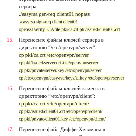
сервера.
./easyrsa gen-req client01 nopass
./easyrsa sign-req client client01
openssl verify -CAfile pki/ca.crt pki/issued/client01.crt
Перенесите файлы ключей сервера в
директорию “
/etc/openvpn/server
”:
cp pki/ca.crt /etc/openvpn/server
cp pki/issued/server.crt /etc/openvpn/server
cp pki/private/server.key /etc/openvpn/server
cp /etc/openvpn/easy-rsa/keys/ta.key /etc/openvpn/server
Перенесите файлы ключей клиента в
директорию “
/etc/openvpn/client
”:
cp pki/ca.crt /etc/openvpn/client/
cp pki/issued/client01.crt /etc/openvpn/client/
cp pki/private/client01.key /etc/openvpn/client/
Перенесите
файл Диффи-Хеллмана
в