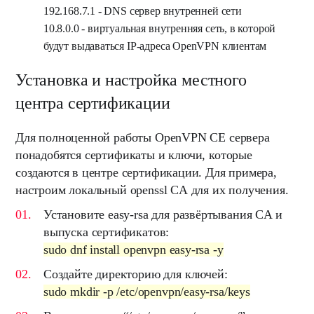
192.168.7.1 -
DNS сервер внутренней сети
10.8.0.0 -
виртуальная внутренняя сеть, в которой
будут выдаваться IP-адреса OpenVPN клиентам
Установка и настройка местного
центра сертификации
Для полноценной работы
OpenVPN CE сервера
понадобятся сертификаты и ключи, которые
создаются в
центре сертификации
. Для примера,
настроим локальный
openssl CA
для их получения.
Установите
easy-rsa
для развёртывания
CA
и
выпуска сертификатов
:
sudo dnf install openvpn easy-rsa -y
Создайте директорию для ключей:
sudo mkdir -p /etc/openvpn/easy-rsa/keys