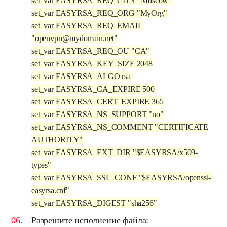
set_var EASYRSA_REQ_CITY "Moscow"
set_var EASYRSA_REQ_ORG "MyOrg"
set_var EASYRSA_REQ_EMAIL
"openvpn@mydomain.net"
set_var EASYRSA_REQ_OU "CA"
set_var EASYRSA_KEY_SIZE 2048
set_var EASYRSA_ALGO rsa
set_var EASYRSA_CA_EXPIRE 500
set_var EASYRSA_CERT_EXPIRE 365
set_var EASYRSA_NS_SUPPORT "no"
set_var EASYRSA_NS_COMMENT "CERTIFICATE
AUTHORITY"
set_var EASYRSA_EXT_DIR "$EASYRSA/x509-
types"
set_var EASYRSA_SSL_CONF "$EASYRSA/openssl-
easyrsa.cnf"
set_var EASYRSA_DIGEST "sha256"
Разрешите исполнение файла: