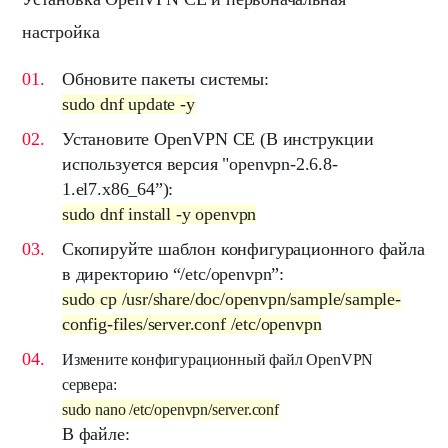
настройка
Обновите пакеты системы:
sudo dnf update -y
Установите
OpenVPN CE
(В инструкции
используется версия "openvpn-2.6.8-
1.el7.x86_64”):
sudo dnf install -y openvpn
Скопируйте шаблон конфигурационного файла
в директорию
“/etc/openvpn”
:
sudo cp /usr/share/doc/openvpn/sample/sample-
config-files/server.conf /etc/openvpn
Измените конфигурационный файл OpenVPN
сервера:
sudo nano /etc/openvpn/server.conf
В файле: