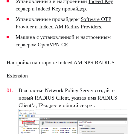
Установленный и настроенный
Indeed Key
сервер
и
Indeed Key провайдер
.
Установленные провайдеры
Software OTP
Provider
и
Indeed AM Radius Providers
.
Машина с установленной и настроенным
сервером
OpenVPN CE
.
Настройка на стороне Indeed AM NPS RADIUS
Extension
В оснастке
Network Policy Server
создайте
новый
RADIUS Client
, указав имя
RADIUS
Client’а
,
IP-адрес
и
общий секрет.