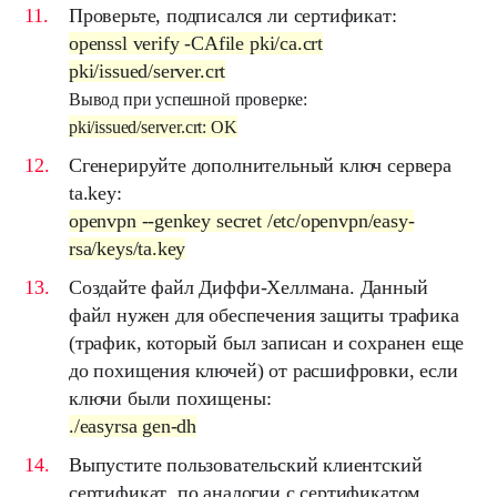
Проверьте, подписался ли сертификат:
openssl verify -CAfile pki/ca.crt
pki/issued/server.crt
Вывод при успешной проверке:
pki/issued/server.crt: OK
Сгенерируйте дополнительный ключ сервера
ta.key
:
openvpn --genkey secret /etc/openvpn/easy-
rsa/keys/ta.key
Создайте
файл Диффи-Хеллмана
. Данный
файл нужен для обеспечения защиты трафика
(трафик, который был записан и сохранен еще
до похищения ключей) от расшифровки, если
ключи были похищены:
./easyrsa gen-dh
Выпустите пользовательский
клиентский
сертификат
, по аналогии с сертификатом