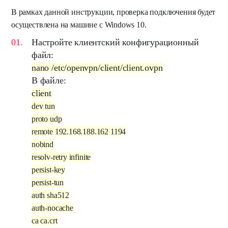
В рамках данной инструкции, проверка подключения будет
осуществлена на машине с Windows 10.
Настройте клиентский конфигурационный
файл:
nano /etc/openvpn/client/client.ovpn
В файле:
client
dev tun
proto udp
remote 192.168.188.162 1194
nobind
resolv-retry infinite
persist-key
persist-tun
auth sha512
auth-nocache
ca ca.crt