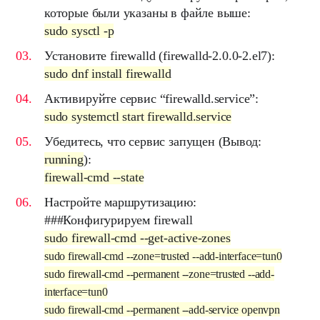
которые были указаны в файле выше:
sudo sysctl -p
Установите
firewalld
(firewalld-2.0.0-2.el7):
sudo dnf install firewalld
Активируйте сервис “
firewalld.service
”:
sudo systemctl start firewalld.service
Убедитесь, что сервис запущен
(Вывод:
running
)
:
firewall-cmd --state
Настройте маршрутизацию:
###Конфигурируем firewall
sudo firewall-cmd --get-active-zones
sudo firewall-cmd --zone=trusted --add-interface=tun0
sudo firewall-cmd --permanent --zone=trusted --add-
interface=tun0
sudo firewall-cmd --permanent --add-service openvpn