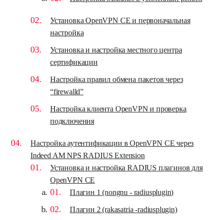
Установка OpenVPN CE и первоначальная
настройка
Установка и настройка местного центра
сертификации
Настройка правил обмена пакетов через
“firewalld”
Настройка клиента OpenVPN и проверка
подключения
Настройка аутентификации в OpenVPN CE через
Indeed AM NPS RADIUS Extension
Установка и настройка RADIUS плагинов для
OpenVPN CE
Плагин 1 (nongnu - radiusplugin)
Плагин 2 (rakasatria -radiusplugin)