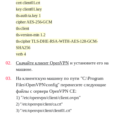
cert client01.crt
key client01.key
tls-auth ta.key 1
cipher AES-256-GCM
tls-client
tls-version-min 1.2
tls-cipher TLS-DHE-RSA-WITH-AES-128-GCM-
SHA256
verb 4
Скачайте клиент OpenVPN
и установите его на
машине.
На клиентскую машину по пути "
C:\Program
Files\OpenVPN\config
" перенесите следующие
файлы с
сервера OpenVPN CE
:
1) "/etc/openvpn/client/client.ovpn"
2) "/etc/openvpn/client/ca.crt"
3) "/etc/openvpn/client/client01.crt"