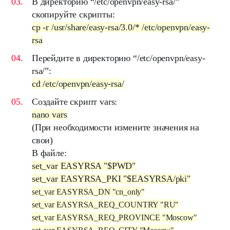
В директорию
“/etc/openvpn/easy-rsa/”
скопируйте скрипты:
cp -r /usr/share/easy-rsa/3.0/* /etc/openvpn/easy-
rsa
Перейдите в директорию “
/etc/openvpn/easy-
rsa/”
:
cd /etc/openvpn/easy-rsa/
Cоздайте скрипт
vars
:
nano vars
(При необходимости измените значения на
свои)
В файле:
set_var EASYRSA "$PWD"
set_var EASYRSA_PKI "$EASYRSA/pki"
set_var EASYRSA_DN "cn_only"
set_var EASYRSA_REQ_COUNTRY "RU"
set_var EASYRSA_REQ_PROVINCE "Moscow"